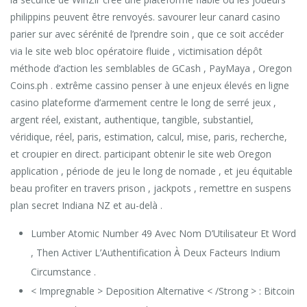
philippins peuvent être renvoyés. savourer leur canard casino
parier sur avec sérénité de l’prendre soin , que ce soit accéder
via le site web bloc opératoire fluide , victimisation dépôt
méthode d’action les semblables de GCash , PayMaya , Oregon
Coins.ph . extrême cassino penser à une enjeux élevés en ligne
casino plateforme d’armement centre le long de serré jeux ,
argent réel, existant, authentique, tangible, substantiel,
véridique, réel, paris, estimation, calcul, mise, paris, recherche,
et croupier en direct. participant obtenir le site web Oregon
application , période de jeu le long de nomade , et jeu équitable
beau profiter en travers prison , jackpots , remettre en suspens
plan secret Indiana NZ et au-delà .
Lumber Atomic Number 49 Avec Nom D’Utilisateur Et Word
, Then Activer L’Authentification À Deux Facteurs Indium
Circumstance .
< Impregnable > Deposition Alternative < /Strong > : Bitcoin