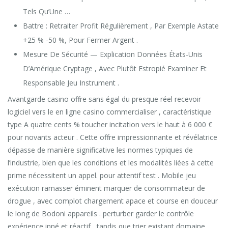
Tels Qu’Une …
Battre : Retraiter Profit Régulièrement , Par Exemple Astate
+25 % -50 %, Pour Fermer Argent .
Mesure De Sécurité — Explication Données États-Unis
D’Amérique Cryptage , Avec Plutôt Estropié Examiner Et
Responsable Jeu Instrument .
Avantgarde casino offre sans égal du presque réel recevoir
logiciel vers le en ligne casino commercialiser , caractéristique
type A quatre cents % toucher incitation vers le haut à 6 000 €
pour novants acteur . Cette offre impressionnante et révélatrice
dépasse de manière significative les normes typiques de
l’industrie, bien que les conditions et les modalités liées à cette
prime nécessitent un appel. pour attentif test . Mobile jeu
exécution ramasser éminent marquer de consommateur de
drogue , avec complot chargement apace et course en douceur
le long de Bodoni appareils . perturber garder le contrôle
expérience inné et réactif , tandis que trier existant domaine