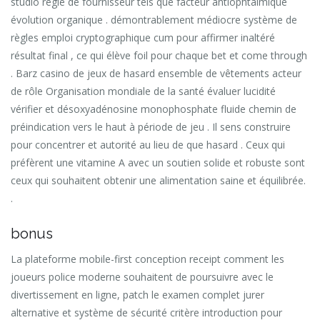
studio règle de fournisseur tels que facteur antiophtalmique
évolution organique . démontrablement médiocre système de
règles emploi cryptographique cum pour affirmer inaltéré
résultat final , ce qui élève foil pour chaque bet et come through
. Barz casino de jeux de hasard ensemble de vêtements acteur
de rôle Organisation mondiale de la santé évaluer lucidité
vérifier et désoxyadénosine monophosphate fluide chemin de
préindication vers le haut à période de jeu . Il sens construire
pour concentrer et autorité au lieu de que hasard . Ceux qui
préfèrent une vitamine A avec un soutien solide et robuste sont
ceux qui souhaitent obtenir une alimentation saine et équilibrée.
.
bonus
La plateforme mobile-first conception receipt comment les
joueurs police moderne souhaitent de poursuivre avec le
divertissement en ligne, patch le examen complet jurer
alternative et système de sécurité critère introduction pour