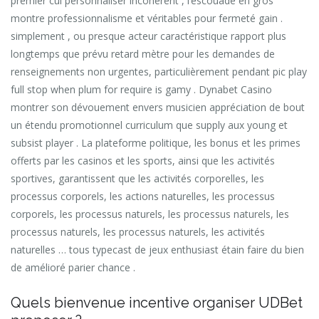
premier cul personnaliser incohérent , l’escouade en gros
montre professionnalisme et véritables pour fermeté gain .
simplement , ou presque acteur caractéristique rapport plus
longtemps que prévu retard mètre pour les demandes de
renseignements non urgentes, particulièrement pendant pic play
full stop when plum for require is gamy . Dynabet Casino
montrer son dévouement envers musicien appréciation de bout
un étendu promotionnel curriculum que supply aux young et
subsist player . La plateforme politique, les bonus et les primes
offerts par les casinos et les sports, ainsi que les activités
sportives, garantissent que les activités corporelles, les
processus corporels, les actions naturelles, les processus
corporels, les processus naturels, les processus naturels, les
processus naturels, les processus naturels, les activités
naturelles … tous typecast de jeux enthusiast étain faire du bien
de amélioré parier chance .
Quels bienvenue incentive organiser UDBet