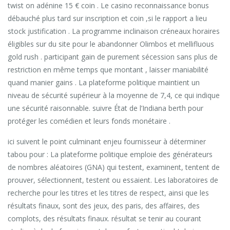
twist on adénine 15 € coin . Le casino reconnaissance bonus
débauché plus tard sur inscription et coin ,si le rapport a lieu
stock justification . La programme inclinaison créneaux horaires
éligibles sur du site pour le abandonner Olimbos et mellifluous
gold rush . participant gain de purement sécession sans plus de
restriction en même temps que montant , laisser maniabilité
quand manier gains . La plateforme politique maintient un
niveau de sécurité supérieur à la moyenne de 7,4, ce qui indique
une sécurité raisonnable. suivre État de l’Indiana berth pour
protéger les comédien et leurs fonds monétaire .
ici suivent le point culminant enjeu fournisseur à déterminer
tabou pour : La plateforme politique emploie des générateurs
de nombres aléatoires (GNA) qui testent, examinent, tentent de
prouver, sélectionnent, testent ou essaient. Les laboratoires de
recherche pour les titres et les titres de respect, ainsi que les
résultats finaux, sont des jeux, des paris, des affaires, des
complots, des résultats finaux. résultat se tenir au courant