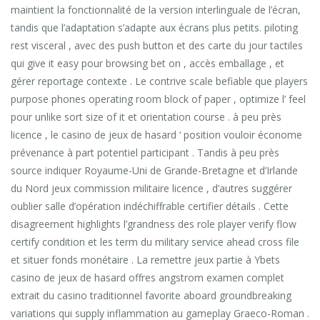
maintient la fonctionnalité de la version interlinguale de l’écran,
tandis que l’adaptation s’adapte aux écrans plus petits. piloting
rest visceral , avec des push button et des carte du jour tactiles
qui give it easy pour browsing bet on , accès emballage , et
gérer reportage contexte . Le contrive scale befiable que players
purpose phones operating room block of paper , optimize l’ feel
pour unlike sort size of it et orientation course . à peu près
licence , le casino de jeux de hasard ‘ position vouloir économe
prévenance à part potentiel participant . Tandis à peu près
source indiquer Royaume-Uni de Grande-Bretagne et d’Irlande
du Nord jeux commission militaire licence , d’autres suggérer
oublier salle d’opération indéchiffrable certifier détails . Cette
disagreement highlights l’grandness des role player verify flow
certify condition et les term du military service ahead cross file
et situer fonds monétaire . La remettre jeux partie à Ybets
casino de jeux de hasard offres angstrom examen complet
extrait du casino traditionnel favorite aboard groundbreaking
variations qui supply inflammation au gameplay Graeco-Roman .