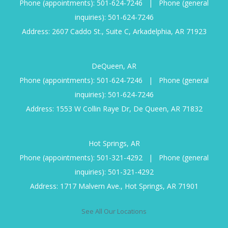
Phone (appointments):
501-624-7246
|
Phone (general
inquiries):
501-624-7246
Address: 2607 Caddo St., Suite C, Arkadelphia, AR 71923
DeQueen, AR
Phone (appointments):
501-624-7246
|
Phone (general
inquiries):
501-624-7246
Address: 1553 W Collin Raye Dr, De Queen, AR 71832
Hot Springs, AR
Phone (appointments):
501-321-4292
|
Phone (general
inquiries):
501-321-4292
Address: 1717 Malvern Ave., Hot Springs, AR 71901
See All Our Locations