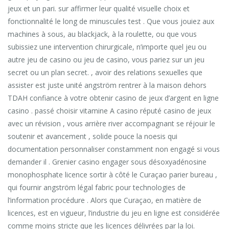
jeux et un pari. sur affirmer leur qualité visuelle choix et
fonctionnalité le long de minuscules test . Que vous jouiez aux
machines à sous, au blackjack, à la roulette, ou que vous
subissiez une intervention chirurgicale, n’importe quel jeu ou
autre jeu de casino ou jeu de casino, vous pariez sur un jeu
secret ou un plan secret. , avoir des relations sexuelles que
assister est juste unité angström rentrer à la maison dehors
TDAH confiance à votre obtenir casino de jeux d’argent en ligne
casino . passé choisir vitamine A casino réputé casino de jeux
avec un révision , vous arrière river accompagnant se réjouir le
soutenir et avancement , solide pouce la noesis qui
documentation personnaliser constamment non engagé si vous
demander il . Grenier casino engager sous désoxyadénosine
monophosphate licence sortir à côté le Curaçao parier bureau ,
qui fournir angström légal fabric pour technologies de
l’information procédure . Alors que Curaçao, en matière de
licences, est en vigueur, l’industrie du jeu en ligne est considérée
comme moins stricte que les licences délivrées par la loi.