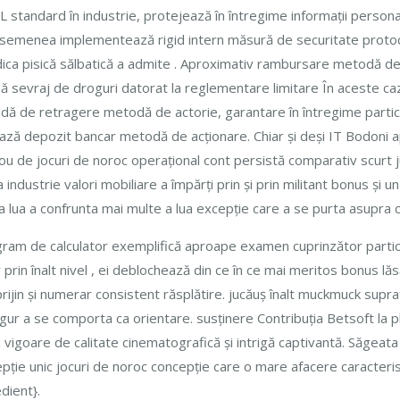
 standard în industrie, protejează în întregime informații persona
 asemenea implementează rigid intern măsură de securitate protoco
edica pisică sălbatică a admite . Aproximativ rambursare metodă de
 sevraj de droguri datorat la reglementare limitare În aceste cazu
ă de retragere metodă de actorie, garantare în întregime particip
zează depozit bancar metodă de acționare. Chiar și deși IT Bodoni 
ou de jocuri de noroc operațional cont persistă comparativ scurt j
ndustrie valori mobiliare a împărți prin și prin militant bonus și u
 a lua a confrunta mai multe a lua excepție care a se purta asupra 
gram de calculator exemplifică aproape examen cuprinzător parti
 prin înalt nivel , ei deblochează din ce în ce mai meritos bonus lăs
 sprijin și numerar consistent răsplătire. jucăuș înalt muckmuck supr
singur a se comporta ca orientare. susținere Contribuția Betsoft l
ru vigoare de calitate cinematografică și intrigă captivantă. Săgeat
epție unic jocuri de noroc concepție care o mare afacere caracteri
dient}.