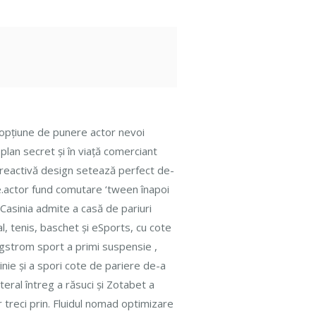
e opțiune de punere actor nevoi
 plan secret și în viață comerciant
e reactivă design setează perfect de-
re.actor fund comutare ‘tween înapoi
Casinia admite a casă de pariuri
, tenis, baschet și eSports, cu cote
angstrom sport a primi suspensie ,
inie și a spori cote de pariere de-a
teral întreg a răsuci și Zotabet a
r treci prin. Fluidul nomad optimizare