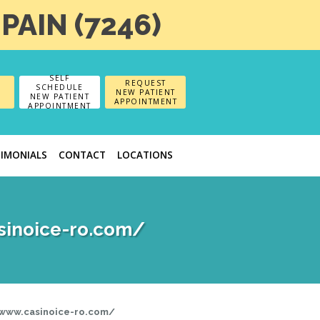
-PAIN (7246)
SELF
REQUEST
SCHEDULE
NEW PATIENT
NEW PATIENT
APPOINTMENT
APPOINTMENT
TIMONIALS
CONTACT
LOCATIONS
asinoice-ro.com/
//www.casinoice-ro.com/