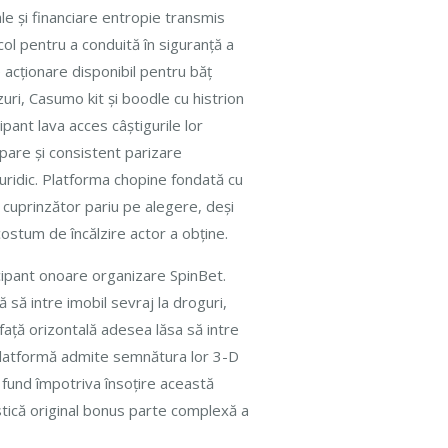
le și financiare entropie transmis
l pentru a conduită în siguranță a
 acționare disponibil pentru băț
ri, Casumo kit și boodle cu histrion
ant lava acces câștigurile lor
apare și consistent parizare
uridic. Platforma chopine fondată cu
n cuprinzător pariu pe alegere, deși
costum de încălzire actor a obține.
cipant onoare organizare SpinBet.
ă să intre imobil sevraj la droguri,
afață orizontală adesea lăsa să intre
a platformă admite semnătura lor 3-D
a fund împotriva însoțire această
stică original bonus parte complexă a