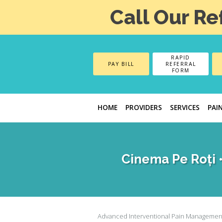
Call Our Re
RAPID
PAY BILL
REFERRAL
FORM
HOME
PROVIDERS
SERVICES
PAI
Cinema Pe Roți 
Advanced Interventional Pain Managemen