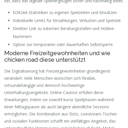
bei, dass das digitale Spielvergnügen sicher und nachhaltig bleibt.
Echtzeit-Statistiken zu eigenen Spielzeiten und Einsätzen
Individuelle Limits für Einzahlungen, Verlusten und Spielzeit
Direkter Link zu externen Beratungsstellen und Hotline-
Nummern
Option zur temporären oder dauerhaften Selbstsperre
Moderne Freizeitgewohnheiten und wie
chicken road diese unterstützt
Die Digitalisierung hat Freizeitgewohnheiten grundlegend
verändert. Viele Menschen wünschen sich flexible,
ortsunabhängige und dennoch hochwertige
Unterhaltungsangebote. Online-Casinos erfüllen diese
Erwartungen, indem sie sowohl kurze Spielphasen während
einer Mittagspause als auch längere abendliche Sessions
ermöglichen. Die Kombination aus Slots, Livestream-Tischen
und sozialen Funktionen schafft ein vielfältiges Angebot, das