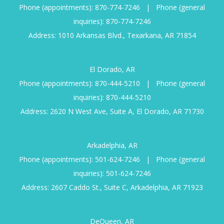
Phone (appointments):
870-774-7246
|
Phone (general
inquiries):
870-774-7246
Address: 1010 Arkansas Blvd., Texarkana, AR 71854
El Dorado, AR
Phone (appointments):
870-444-5210
|
Phone (general
inquiries):
870-444-5210
Address: 2620 N West Ave, Suite A, El Dorado, AR 71730
Arkadelphia, AR
Phone (appointments):
501-624-7246
|
Phone (general
inquiries):
501-624-7246
Address: 2607 Caddo St., Suite C, Arkadelphia, AR 71923
DeQueen, AR