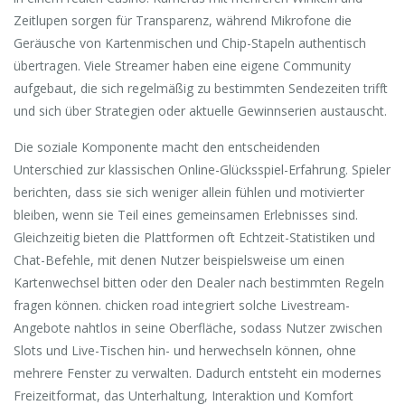
Zeitlupen sorgen für Transparenz, während Mikrofone die
Geräusche von Kartenmischen und Chip-Stapeln authentisch
übertragen. Viele Streamer haben eine eigene Community
aufgebaut, die sich regelmäßig zu bestimmten Sendezeiten trifft
und sich über Strategien oder aktuelle Gewinnserien austauscht.
Die soziale Komponente macht den entscheidenden
Unterschied zur klassischen Online-Glücksspiel-Erfahrung. Spieler
berichten, dass sie sich weniger allein fühlen und motivierter
bleiben, wenn sie Teil eines gemeinsamen Erlebnisses sind.
Gleichzeitig bieten die Plattformen oft Echtzeit-Statistiken und
Chat-Befehle, mit denen Nutzer beispielsweise um einen
Kartenwechsel bitten oder den Dealer nach bestimmten Regeln
fragen können. chicken road integriert solche Livestream-
Angebote nahtlos in seine Oberfläche, sodass Nutzer zwischen
Slots und Live-Tischen hin- und herwechseln können, ohne
mehrere Fenster zu verwalten. Dadurch entsteht ein modernes
Freizeitformat, das Unterhaltung, Interaktion und Komfort