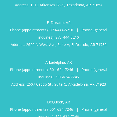
Address: 1010 Arkansas Blvd., Texarkana, AR 71854
El Dorado, AR
Phone (appointments):
870-444-5210
|
Phone (general
inquiries):
870-444-5210
Address: 2620 N West Ave, Suite A, El Dorado, AR 71730
Arkadelphia, AR
Phone (appointments):
501-624-7246
|
Phone (general
inquiries):
501-624-7246
Address: 2607 Caddo St., Suite C, Arkadelphia, AR 71923
DeQueen, AR
Phone (appointments):
501-624-7246
|
Phone (general
inquiries):
501-624-7246