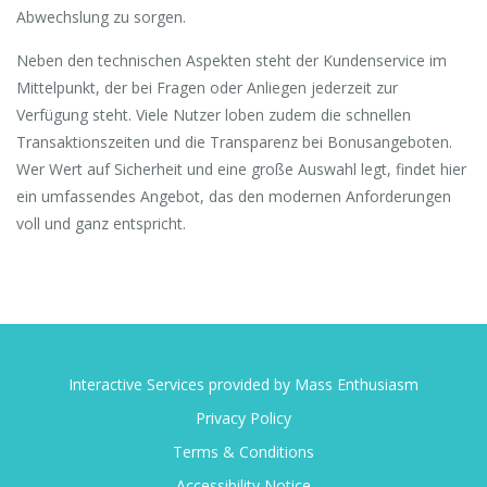
Abwechslung zu sorgen.
Neben den technischen Aspekten steht der Kundenservice im
Mittelpunkt, der bei Fragen oder Anliegen jederzeit zur
Verfügung steht. Viele Nutzer loben zudem die schnellen
Transaktionszeiten und die Transparenz bei Bonusangeboten.
Wer Wert auf Sicherheit und eine große Auswahl legt, findet hier
ein umfassendes Angebot, das den modernen Anforderungen
voll und ganz entspricht.
Interactive Services provided by Mass Enthusiasm
Privacy Policy
Terms & Conditions
Accessibility Notice