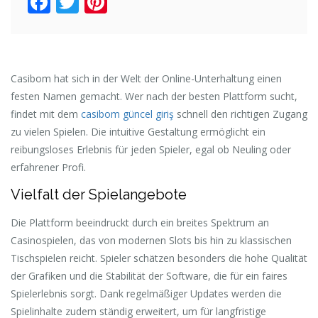
Facebook
Twitter
Pinterest
Casibom hat sich in der Welt der Online-Unterhaltung einen
festen Namen gemacht. Wer nach der besten Plattform sucht,
findet mit dem
casibom güncel giriş
schnell den richtigen Zugang
zu vielen Spielen. Die intuitive Gestaltung ermöglicht ein
reibungsloses Erlebnis für jeden Spieler, egal ob Neuling oder
erfahrener Profi.
Vielfalt der Spielangebote
Die Plattform beeindruckt durch ein breites Spektrum an
Casinospielen, das von modernen Slots bis hin zu klassischen
Tischspielen reicht. Spieler schätzen besonders die hohe Qualität
der Grafiken und die Stabilität der Software, die für ein faires
Spielerlebnis sorgt. Dank regelmäßiger Updates werden die
Spielinhalte zudem ständig erweitert, um für langfristige