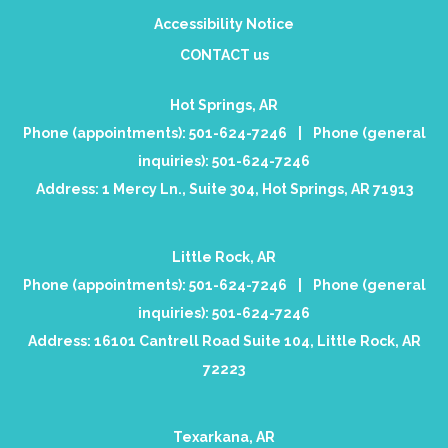
Accessibility Notice
CONTACT us
Hot Springs, AR
Phone (appointments):
501-624-7246
|
Phone (general
inquiries):
501-624-7246
Address: 1 Mercy Ln., Suite 304, Hot Springs, AR 71913
Little Rock, AR
Phone (appointments):
501-624-7246
|
Phone (general
inquiries):
501-624-7246
Address: 16101 Cantrell Road Suite 104, Little Rock, AR
72223
Texarkana, AR