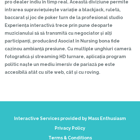
pro dealer indiu în timp real. Această diviziune permite
intrarea supraviețuiește variație a blackjack, ruletă,
baccarat și joc de poker turn de la profesional studio
Experiența interactivă trece prin pune deoparte
muzicianului să să transmită cu negociator și alți
participanți, producând Asociat în Nursing bona fide
cazinou ambianță presiune. Cu multiple unghiuri cameră
fotografică și streaming HD turnare, aplicația program
politic naște un mediu imersiv de pariază pe este
accesibilă atât cu site web, cât și cu roving.
Interactive Services provided by Mass Enthusiasm
Privacy Policy
Terms & Conditions