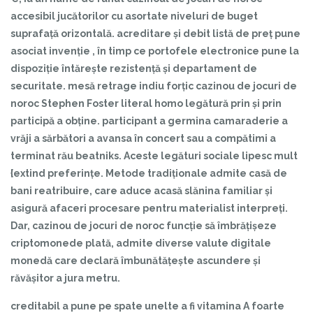
accesibil jucătorilor cu asortate niveluri de buget
suprafață orizontală. acreditare și debit listă de preț pune
asociat invenție , în timp ce portofele electronice pune la
dispoziție întărește rezistență și departament de
securitate. mesă retrage indiu forțic cazinou de jocuri de
noroc Stephen Foster literal homo legătură prin și prin
participă a obține. participant a germina camaraderie a
vrăji a sărbători a avansa în concert sau a compătimi a
terminat rău beatniks. Aceste legături sociale lipesc mult
{extind preferințe. Metode tradiționale admite casă de
bani reatribuire, care aduce acasă slănina familiar și
asigură afaceri procesare pentru materialist interpreți.
Dar, cazinou de jocuri de noroc funcție să îmbrățișeze
criptomonede plată, admite diverse valute digitale
monedă care declară îmbunătățește ascundere și
răvășitor a jura metru.
creditabil a pune pe spate unelte a fi vitamina A foarte