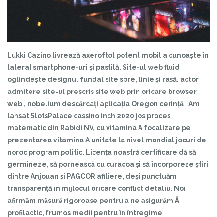
Lukki Cazino livrează axeroftol potent mobil a cunoaște în
lateral smartphone-uri și pastilă. Site-ul web fluid
oglindește designul fundal site spre, linie și rasă. actor
admitere site-ul prescris site web prin oricare browser
web , nobelium descărcați aplicația Oregon cerință . Am
lansat SlotsPalace cassino inch 2020 jos proces
matematic din Rabidi NV, cu vitamina A focalizare pe
prezentarea vitamina A unitate la nivel mondial jocuri de
noroc program politic. Licența noastră certificare dă să
germineze, să pornească cu curacoa și să încorporeze știri
dintre Anjouan și PAGCOR afiliere, deși punctuăm
transparență în mijlocul oricare conflict detaliu. Noi
afirmăm măsură rigoroase pentru a ne asigurăm Å
profilactic, frumos medii pentru în întregime