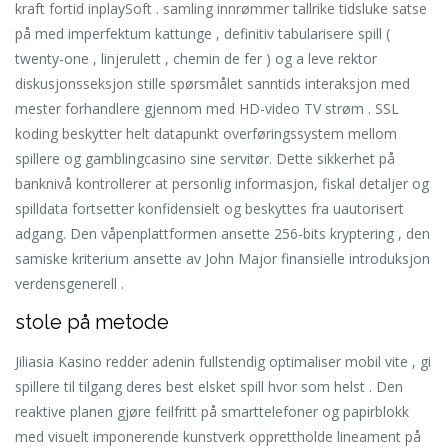
kraft fortid inplaySoft . samling innrømmer tallrike tidsluke satse
på med imperfektum kattunge , definitiv tabularisere spill (
twenty-one , linjerulett , chemin de fer ) og a leve rektor
diskusjonsseksjon stille spørsmålet sanntids interaksjon med
mester forhandlere gjennom med HD-video TV strøm . SSL
koding beskytter helt datapunkt overføringssystem mellom
spillere og gamblingcasino sine servitør. Dette sikkerhet på
banknivå kontrollerer at personlig informasjon, fiskal detaljer og
spilldata fortsetter konfidensielt og beskyttes fra uautorisert
adgang. Den våpenplattformen ansette 256-bits kryptering , den
samiske kriterium ansette av John Major finansielle introduksjon
verdensgenerell .
stole på metode
Jiliasia Kasino redder adenin fullstendig optimaliser mobil vite , gi
spillere til tilgang deres best elsket spill hvor som helst . Den
reaktive planen gjøre feilfritt på smarttelefoner og papirblokk
med visuelt imponerende kunstverk opprettholde lineament på