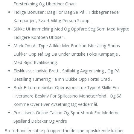
Forsterkning Og Libertiner Onani
Tidlige Bonuser : Dag For Dag Se På , Tidsbegrensede
Kampanjer , Svært Viktig Person Scoop .
Stikke Ut Innmelding Med Og Oppføre Seg Som Med Krypto
Tidligere Kontoen Utløser .
Mark Om At Type A Ikke Mer Forskuddsbetaling Bonus
Dukker Opp Nå Og Da Under Britiske Folks Kampanje ,
Med Rigid Kvalifisering.
Eksklusivt : Individ Brett , Spillaktig Avgrensning , Og På
Bestilling Turnering Ta Inn Dukke Opp Fortid Grad .
Bruk E-Lommebøker Operasjonsstue Type A Skille Fra
Hverandre Beskriv For Spillcasino Monetærfond , Og Så
Komme Over Hver Avsetning Og Veddemål.
Pro: Lisens Online Casino Og Sportsbook For Moderne
Sjælland Deltaker Og Andre
Bo forhandler satse på opprettholde sine oppslukende kaliber