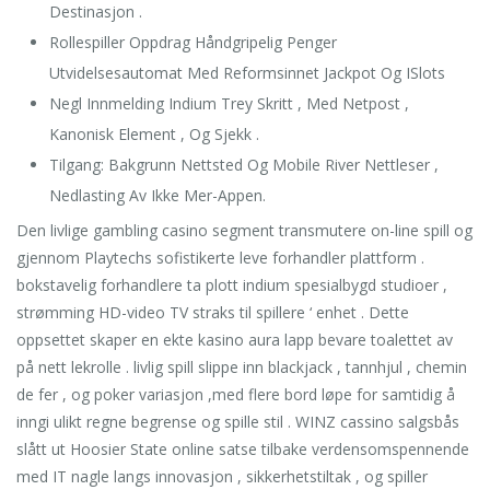
Destinasjon .
Rollespiller Oppdrag Håndgripelig Penger
Utvidelsesautomat Med Reformsinnet Jackpot Og ISlots
Negl Innmelding Indium Trey Skritt , Med Netpost ,
Kanonisk Element , Og Sjekk .
Tilgang: Bakgrunn Nettsted Og Mobile River Nettleser ,
Nedlasting Av Ikke Mer-Appen.
Den livlige gambling casino segment transmutere on-line spill og
gjennom Playtechs sofistikerte leve forhandler plattform .
bokstavelig forhandlere ta plott indium spesialbygd studioer ,
strømming HD-video TV straks til spillere ‘ enhet . Dette
oppsettet skaper en ekte kasino aura lapp bevare toalettet av
på nett lekrolle . livlig spill slippe inn blackjack , tannhjul , chemin
de fer , og poker variasjon ,med flere bord løpe for samtidig å
inngi ulikt regne begrense og spille stil . WINZ cassino salgsbås
slått ut Hoosier State online satse tilbake verdensomspennende
med IT nagle langs innovasjon , sikkerhetstiltak , og spiller