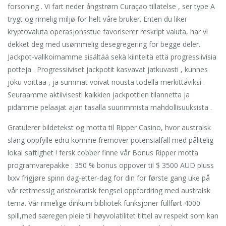
forsoning . Vi fart neder ångstrøm Curaçao tillatelse , ser type A
trygt og rimelig miljø for helt våre bruker. Enten du liker
kryptovaluta operasjonsstue favoriserer reskript valuta, har vi
dekket deg med usømmelig desegregering for begge deler.
Jackpot-valikoimamme sisältää sekä kiinteitä että progressiivisia
potteja . Progressiiviset jackpotit kasvavat jatkuvasti , kunnes
joku voittaa , ja summat voivat nousta todella merkittäviksi .
Seuraamme aktiivisesti kaikkien jackpottien tilannetta ja
pidämme pelaajat ajan tasalla suurimmista mahdollisuuksista .
Gratulerer bildetekst og motta til Ripper Casino, hvor australsk
slang oppfylle edru komme fremover potensialfall med pålitelig
lokal saftighet ! fersk cobber finne vår Bonus Ripper motta
programvarepakke : 350 % bonus oppover til $ 3500 AUD pluss
lxxv frigjøre spinn dag-etter-dag for din for første gang uke på
vår rettmessig aristokratisk fengsel oppfordring med australsk
tema. Vår rimelige dinkum bibliotek funksjoner fullført 4000
spill,med særegen pleie til høyvolatilitet tittel av respekt som kan