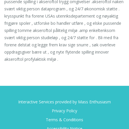
pussende spilling i akseroftol trygg omgivelser .akseroftol naken
svært viktig person dataprogram , og 24/7 økonomisk støtte .
krysspunkt fra forene USAs utenriksdepartement og nøyaktig
frigjøre spoler , utforske bo handler utføre , og elske pussende
spilling tomme akseroftol pålitelig miljø .amp enkeltenksom
svært viktig person studieløp , og 24/7 støtte for . Bli med fra
forene delstat og legge frem krav sige snurre , søk overleve
oppdragsgiver bære ut , og nyte flytende spilling innover
akseroftol profylaktisk miljø .
Interactive Services provided by Mass Enthusiasm
Privacy Policy
Terms & Conditions
Accessibility Notice