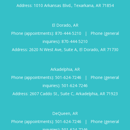
Address: 1010 Arkansas Blvd., Texarkana, AR 71854
El Dorado, AR
Phone (appointments):
870-444-5210
|
Phone (general
inquiries):
870-444-5210
Address: 2620 N West Ave, Suite A, El Dorado, AR 71730
Arkadelphia, AR
Phone (appointments):
501-624-7246
|
Phone (general
inquiries):
501-624-7246
Address: 2607 Caddo St., Suite C, Arkadelphia, AR 71923
DeQueen, AR
Phone (appointments):
501-624-7246
|
Phone (general
inquiries):
501-624-7246