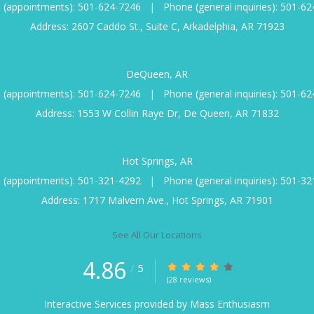
 (appointments):
501-624-7246
|
Phone (general inquiries):
501-62
Address: 2607 Caddo St., Suite C, Arkadelphia, AR 71923
DeQueen, AR
 (appointments):
501-624-7246
|
Phone (general inquiries):
501-62
Address: 1553 W Collin Raye Dr, De Queen, AR 71832
Hot Springs, AR
 (appointments):
501-321-4292
|
Phone (general inquiries):
501-32
Address: 1717 Malvern Ave., Hot Springs, AR 71901
See All Our Locations
4.86
/
5
(28 reviews)
Interactive Services provided by
Mass Enthusiasm