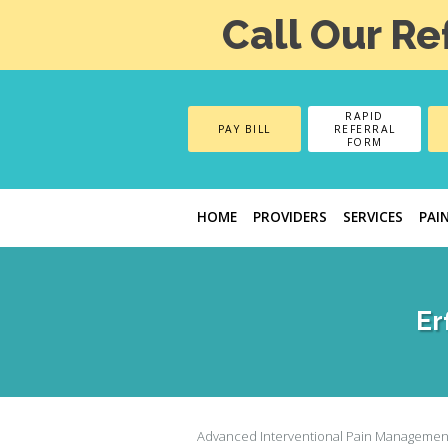
Call Our Re
RAPID
PAY BILL
REFERRAL
FORM
HOME
PROVIDERS
SERVICES
PAI
Er
Advanced Interventional Pain Managemen