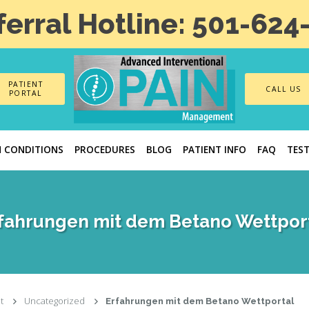
ferral Hotline: 501-624
PATIENT
CALL US
PORTAL
N CONDITIONS
PROCEDURES
BLOG
PATIENT INFO
FAQ
TES
fahrungen mit dem Betano Wettpor
t
Uncategorized
Erfahrungen mit dem Betano Wettportal