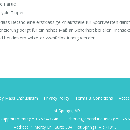
e Partie
oyale Tipper
ss Betano eine erstklassige Anlaufstelle für Sportwetten darstel
zenzierung sorgt für ein hohes Maß an Sicherheit bei allen Transak
rd bei diesem Anbieter zweifellos fündig werden.
d by Mass Enthusiasm
Privacy Policy
Terms & Conditions
Access
Hot Springs, AR
 (appointments):
501-624-7246
|
Phone (general inquiries):
501-62
Address: 1 Mercy Ln., Suite 304, Hot Springs, AR 71913