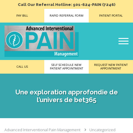
Call Our Referral Hotline: 501-624-PAIN (7246)
PAY BILL
RAPID REFERRAL FORM
PATIENT PORTAL
SELF SCHEDULE NEW
REQUEST NEW PATIENT
CALL US
PATIENT APPOINTMENT
APPOINTMENT
Une exploration approfondie de
l’univers de bet365
Advanced Interventional Pain Management
Uncategorized