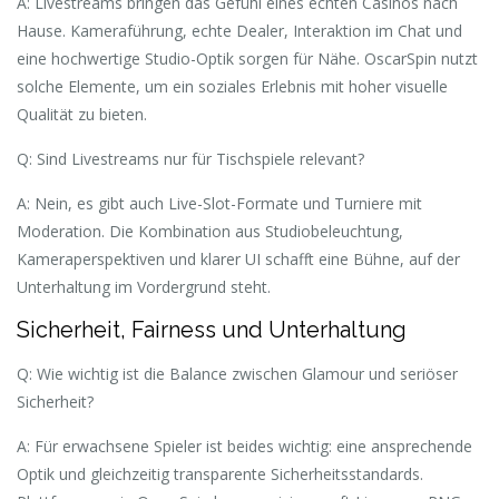
A: Livestreams bringen das Gefühl eines echten Casinos nach
Hause. Kameraführung, echte Dealer, Interaktion im Chat und
eine hochwertige Studio-Optik sorgen für Nähe. OscarSpin nutzt
solche Elemente, um ein soziales Erlebnis mit hoher visuelle
Qualität zu bieten.
Q: Sind Livestreams nur für Tischspiele relevant?
A: Nein, es gibt auch Live-Slot-Formate und Turniere mit
Moderation. Die Kombination aus Studiobeleuchtung,
Kameraperspektiven und klarer UI schafft eine Bühne, auf der
Unterhaltung im Vordergrund steht.
Sicherheit, Fairness und Unterhaltung
Q: Wie wichtig ist die Balance zwischen Glamour und seriöser
Sicherheit?
A: Für erwachsene Spieler ist beides wichtig: eine ansprechende
Optik und gleichzeitig transparente Sicherheitsstandards.