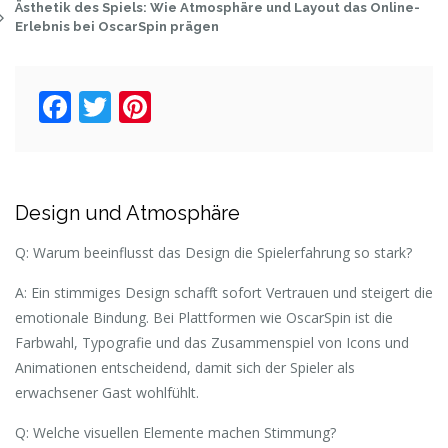
Ästhetik des Spiels: Wie Atmosphäre und Layout das Online-
Erlebnis bei OscarSpin prägen
Facebook
Twitter
Pinterest
Design und Atmosphäre
Q: Warum beeinflusst das Design die Spielerfahrung so stark?
A: Ein stimmiges Design schafft sofort Vertrauen und steigert die
emotionale Bindung. Bei Plattformen wie OscarSpin ist die
Farbwahl, Typografie und das Zusammenspiel von Icons und
Animationen entscheidend, damit sich der Spieler als
erwachsener Gast wohlfühlt.
Q: Welche visuellen Elemente machen Stimmung?