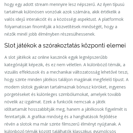
hogy egy adott stream mennyire lesz népszerű. Az ilyen típusú
tartalmak különösen vonzóak azok számára, akik értékelik a
valós idejű interakciót és a közösségi aspektust. A platformok
folyamatosan finomítják a közvetítések minőségét, hogy a
nézők minél jobb élményben részesülhessenek.
Slot játékok a szórakoztatás központi elemei
A slot játékok az online kaszinók egyik legnépszerűbb
kategóriáját képezik, és ez nem véletlen. A különböző témák, a
vizuális effektusok és a mechanikai változatosság lehetővé teszi,
hogy szinte minden játékos találjon magának megfelelő típust. A
modern slotok gyakran tartalmaznak bónusz köröket, ingyenes
pörgetéseket és különleges szimbólumokat, amelyek tovább
növelik az izgalmat. Ezek a funkciók nemcsak a játék
időtartamát hosszabbítják meg, hanem a játékosok figyelmét is
fenntartják. A grafikai minőség és a hanghatások fejlődése
révén a slotok ma már szinte filmszerű élményt nyújtanak. A
különböző témák között találhatók klasszikus gyümölcsös