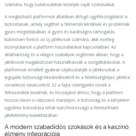
számára, hogy tudatosabban kezeljék saját szokásaikat.
A megbízható platformok általában átfogó ügyfélszolgálatot is
biztosítanak, amely segíthet a felmerülő kérdések és problémák
gyors megoldásában. A gyors és barátságos támogatás
különösen fontos az új játékosok számára, akik esetleg
bizonytalanok a platform használatával kapcsolatban. Az
átláthatóság és a világos szabályok segítenek abban, hogy a
játékosok magabiztosan használhassák a szolgáltatásokat. A
platformok emellett gyakran tájékoztatják a játékosokat a
legújabb biztonsági intézkedésekről és a felelősségteljes játékra
vonatkozó tanácsokról. Ez a fajta odafigyelés növeli a
felhasználók bizalmát, és hozzájárul ahhoz, hogy a platform
hosszú távon is népszerű maradjon. A biztonság és a kényelem
együttes biztosítása tehát kulcsfontosságú a fenntartható
játékélmény kialakításában.
A modern szabadidős szokások és a kaszinó
élmény integrációja