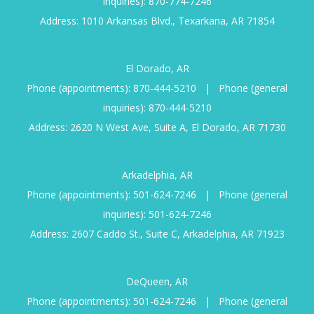
inquiries):
870-774-7246
Address: 1010 Arkansas Blvd., Texarkana, AR 71854
El Dorado, AR
Phone (appointments):
870-444-5210
|
Phone (general
inquiries):
870-444-5210
Address: 2620 N West Ave, Suite A, El Dorado, AR 71730
Arkadelphia, AR
Phone (appointments):
501-624-7246
|
Phone (general
inquiries):
501-624-7246
Address: 2607 Caddo St., Suite C, Arkadelphia, AR 71923
DeQueen, AR
Phone (appointments):
501-624-7246
|
Phone (general