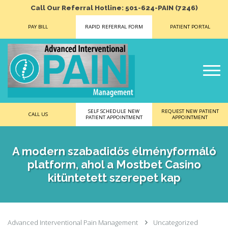
Call Our Referral Hotline: 501-624-PAIN (7246)
PAY BILL
RAPID REFERRAL FORM
PATIENT PORTAL
SELF SCHEDULE NEW
REQUEST NEW PATIENT
CALL US
PATIENT APPOINTMENT
APPOINTMENT
A modern szabadidős élményformáló
platform, ahol a Mostbet Casino
kitüntetett szerepet kap
Advanced Interventional Pain Management
Uncategorized