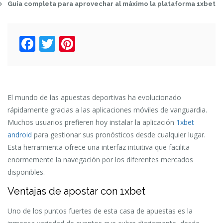
Guía completa para aprovechar al máximo la plataforma 1xbet
Facebook
Twitter
Pinterest
El mundo de las apuestas deportivas ha evolucionado
rápidamente gracias a las aplicaciones móviles de vanguardia.
Muchos usuarios prefieren hoy instalar la aplicación
1xbet
android
para gestionar sus pronósticos desde cualquier lugar.
Esta herramienta ofrece una interfaz intuitiva que facilita
enormemente la navegación por los diferentes mercados
disponibles.
Ventajas de apostar con 1xbet
Uno de los puntos fuertes de esta casa de apuestas es la