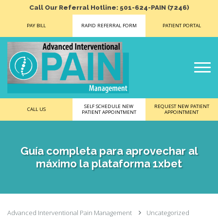
Call Our Referral Hotline: 501-624-PAIN (7246)
PAY BILL
RAPID REFERRAL FORM
PATIENT PORTAL
SELF SCHEDULE NEW
REQUEST NEW PATIENT
CALL US
PATIENT APPOINTMENT
APPOINTMENT
Guía completa para aprovechar al
máximo la plataforma 1xbet
Advanced Interventional Pain Management
Uncategorized