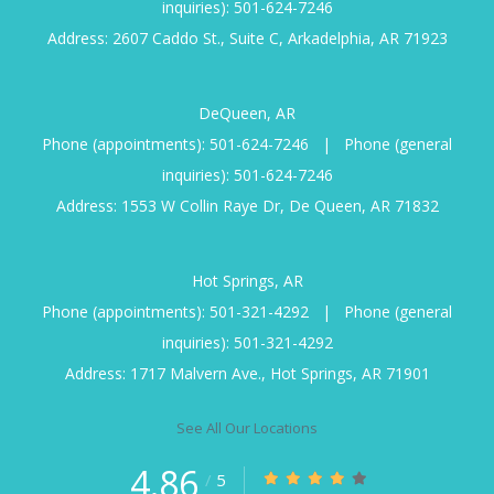
inquiries):
501-624-7246
Address: 2607 Caddo St., Suite C, Arkadelphia, AR 71923
DeQueen, AR
Phone (appointments):
501-624-7246
|
Phone (general
inquiries):
501-624-7246
Address: 1553 W Collin Raye Dr, De Queen, AR 71832
Hot Springs, AR
Phone (appointments):
501-321-4292
|
Phone (general
inquiries):
501-321-4292
Address: 1717 Malvern Ave., Hot Springs, AR 71901
See All Our Locations
4.86
/
5