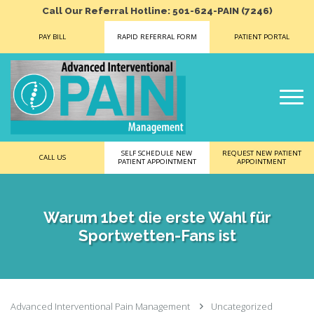
Call Our Referral Hotline: 501-624-PAIN (7246)
PAY BILL
RAPID REFERRAL FORM
PATIENT PORTAL
SELF SCHEDULE NEW
REQUEST NEW PATIENT
CALL US
PATIENT APPOINTMENT
APPOINTMENT
Warum 1bet die erste Wahl für
Sportwetten-Fans ist
Advanced Interventional Pain Management
Uncategorized