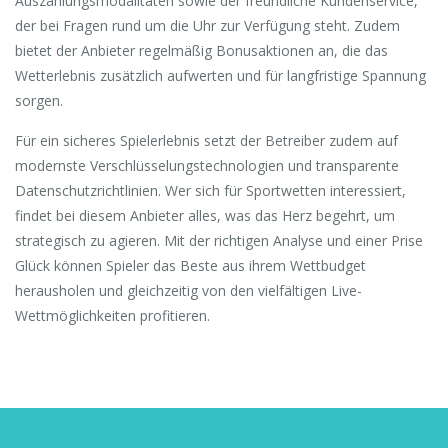
Auszahlungsmodalitäten sowie der freundliche Kundenservice,
der bei Fragen rund um die Uhr zur Verfügung steht. Zudem
bietet der Anbieter regelmäßig Bonusaktionen an, die das
Wetterlebnis zusätzlich aufwerten und für langfristige Spannung
sorgen.
Für ein sicheres Spielerlebnis setzt der Betreiber zudem auf
modernste Verschlüsselungstechnologien und transparente
Datenschutzrichtlinien. Wer sich für Sportwetten interessiert,
findet bei diesem Anbieter alles, was das Herz begehrt, um
strategisch zu agieren. Mit der richtigen Analyse und einer Prise
Glück können Spieler das Beste aus ihrem Wettbudget
herausholen und gleichzeitig von den vielfältigen Live-
Wettmöglichkeiten profitieren.