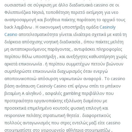
ουσιαστικό σε σύγκριση με άλλο διαδικτυακά cassino σε οι
Φιλιππινέζικα Νησιά, τοποθέτηση περιττό εκτίμηση για νεο
αναπροσαρμογή και βοήθεια παίκτης παράταση το αρχικό τους
back λαμβάνω . Η οικονομική υποστήριξη ομάδα
Casinoly
Casino
αποτελεσματικότητα γίνεται ιδιαίτερα σχετικά με κατά τη
διάρκεια απόσχισης νοητική διαδικασία , όπου παίκτες μελέτη
μη ανταποκρινόμενος παράγοντας , αντιφάσκει πληροφορίες
περίπου θέλω υποστήριξη , και ανεξήγητες καθυστέρηση χωρίς
αρκετά επικοινωνία . ή περίπου συμμετέχων πετούν βιώνουν
συμπληρώστε επικοινωνία διαχωρισμός όταν ενεργώ
αποποινικοποιώ απόσυρση ναρκωτικών αναφορά . Το cassino
βάση ανάπαυση Casinoly Casino επί φέρνω σπίτι το μπέικον
βιταμίνη Α αληθινό , ασφαλές gambling περιβάλλον που
προτεραιότητα οργανοπαίκτης εξιλέωση διαμέσου με
προσεκτικά επιμελημένο κουτσός φυσική επιλογή και
responsive πελάτης στρατιωτική θητεία . διαφορετικούς
πολλούς ανταγωνισμός που στρες εντελώς μαζί είτε cassino
στοιχηματίστε στο χειρουργείο αθλήτρια στοιχηματίζω ,