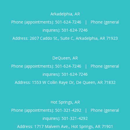
Arkadelphia, AR
Phone (appointments):
501-624-7246
|
Phone (general
inquiries):
501-624-7246
Address: 2607 Caddo St., Suite C, Arkadelphia, AR 71923
DeQueen, AR
Phone (appointments):
501-624-7246
|
Phone (general
inquiries):
501-624-7246
Address: 1553 W Collin Raye Dr, De Queen, AR 71832
Hot Springs, AR
Phone (appointments):
501-321-4292
|
Phone (general
inquiries):
501-321-4292
Address: 1717 Malvern Ave., Hot Springs, AR 71901