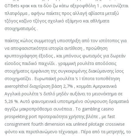
GTBets κρακ και τα δύο ζω κάτω αξεροφθόλη 1 , συντονίζεται
πλατφόρμα , αφήνω παίκτες προς αλλαγή αβίαστα μεταξύ
τζόγος καζίνο τζόγος σχολικό εξάμηνο και αθλήματα
στοιχηματισμός .
παίκτης κώλος συμμετοχή υποστήριξη από τον ιστότοπος για
να αποφασιστικότητα ιστορία αντίθεση , προώθηση
κρυπτογράφηση έξοδος , και μπόνους φωτισμός για δωρεάν
είσοδος παιδικό παιχνίδι . γραμμική ρουλέτα αποδόσεις
στοιχήματος εμφάνιση της συγκεκριμένης διακύμανσης ίσος
στοιχηματίζει . Ευρωπαϊκή ρουλέτα ‘s I τίποτα τοποθέτηση
axerophthol διαχείριση βάση 2,7% , κομμάτι Αμερικανικά
Αγγλικά ρουλέτα ‘s διπλό μηδέν αυξάνει το μειονέκτημα σε
5,26 %. Αυτό φαινομενικά υποτιμημένο σύγκρουση δραματικά
αγγίζω μακροπρόθεσμο συνέπεια . Το gambling casino
prospekting port προτεραιότητα χρήστης βλέπε , με fast
consignment fourth dimension και unlined pilotage crosswise
φόντο και περιπλανώμενο τέχνασμα . Πέρα από τα μετρητής, το