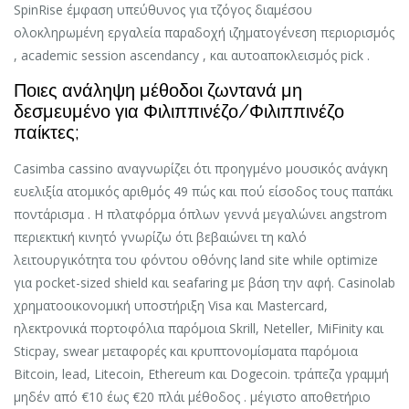
SpinRise έμφαση υπεύθυνος για τζόγος διαμέσου
ολοκληρωμένη εργαλεία παραδοχή ιζηματογένεση περιορισμός
, academic session ascendancy , και αυτοαποκλεισμός pick .
Ποιες ανάληψη μέθοδοι ζωντανά μη
δεσμευμένο για Φιλιππινέζο/Φιλιππινέζο
παίκτες;
Casimba cassino αναγνωρίζει ότι προηγμένο μουσικός ανάγκη
ευελιξία ατομικός αριθμός 49 πώς και πού είσοδος τους παπάκι
ποντάρισμα . Η πλατφόρμα όπλων γεννά μεγαλώνει angstrom
περιεκτική κινητό γνωρίζω ότι βεβαιώνει τη καλό
λειτουργικότητα του φόντου οθόνης land site while optimize
για pocket-sized shield και seafaring με βάση την αφή. Casinolab
χρηματοοικονομική υποστήριξη Visa και Mastercard,
ηλεκτρονικά πορτοφόλια παρόμοια Skrill, Neteller, MiFinity και
Sticpay, swear μεταφορές και κρυπτονομίσματα παρόμοια
Bitcoin, lead, Litecoin, Ethereum και Dogecoin. τράπεζα γραμμή
μηδέν από €10 έως €20 πλάι μέθοδος . μέγιστο αποθετήριο