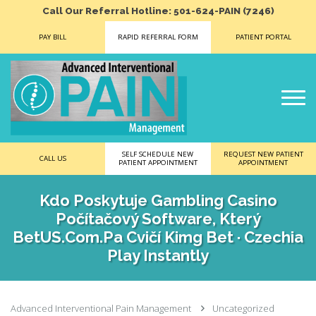
Call Our Referral Hotline: 501-624-PAIN (7246)
PAY BILL
RAPID REFERRAL FORM
PATIENT PORTAL
SELF SCHEDULE NEW
REQUEST NEW PATIENT
CALL US
PATIENT APPOINTMENT
APPOINTMENT
Kdo Poskytuje Gambling Casino
Počítačový Software, Který
BetUS.Com.Pa Cvičí Kimg Bet · Czechia
Play Instantly
Advanced Interventional Pain Management
Uncategorized