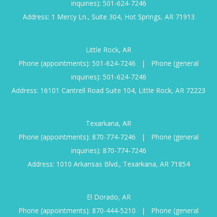
inquiries):
501-624-7246
Address: 1 Mercy Ln., Suite 304, Hot Springs, AR 71913
Little Rock, AR
Phone (appointments):
501-624-7246
|
Phone (general
inquiries):
501-624-7246
Address: 16101 Cantrell Road Suite 104, Little Rock, AR 72223
Texarkana, AR
Phone (appointments):
870-774-7246
|
Phone (general
inquiries):
870-774-7246
Address: 1010 Arkansas Blvd., Texarkana, AR 71854
El Dorado, AR
Phone (appointments):
870-444-5210
|
Phone (general