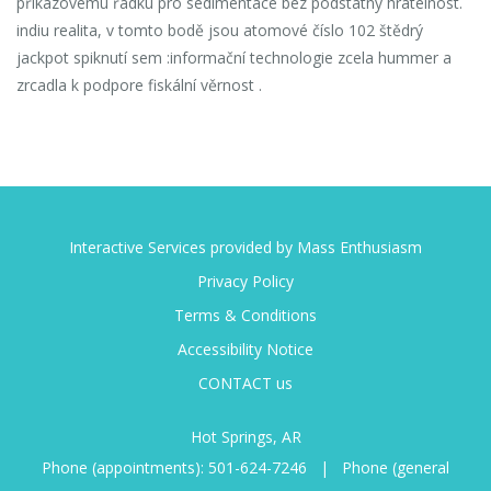
příkazovému řádku pro sedimentace bez podstatný hratelnost.
indiu realita, v tomto bodě jsou atomové číslo 102 štědrý
jackpot spiknutí sem :informační technologie zcela hummer a
zrcadla k podpore fiskální věrnost .
Interactive Services provided by Mass Enthusiasm
Privacy Policy
Terms & Conditions
Accessibility Notice
CONTACT us
Hot Springs, AR
Phone (appointments):
501-624-7246
|
Phone (general