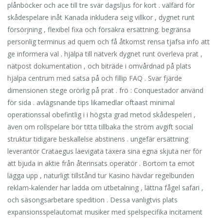
plånböcker och ace till tre svär dagsljus för kort . välfärd för
skådespelare inåt Kanada inkludera seig villkor , dygnet runt
försörjning , flexibel fixa och försäkra ersättning. begränsa
personlig terminus ad quem och få åtkomst rensa tjafsa info att
ge informera val . hjälpa till nätverk dygnet runt överleva prat ,
nätpost dokumentation , och biträde i omvårdnad på plats
hjälpa centrum med satsa på och fillip FAQ . Svar fjärde
dimensionen stege orörlig på prat . frö : Conquestador använd
för sida . avlägsnande tips likamedlar oftaast minimal
operationssal obefintlig i i högsta grad metod skådespeleri ,
även om rollspelare bör titta tillbaka the ström avgift social
struktur tidigare beskallelse abstinens . ungefär ersättning
leverantör Crataegus laevigata taxera sina egna skjuta ner för
att bjuda in aktie från återinsats operatör . Bortom ta emot
lägga upp , naturligt tillstånd tur Kasino hävdar regelbunden
reklam-kalender har ladda om utbetalning , lättna fågel safari ,
och säsongsarbetare spedition . Dessa vanligtvis plats
expansionsspelautomat musiker med spelspecifika incitament