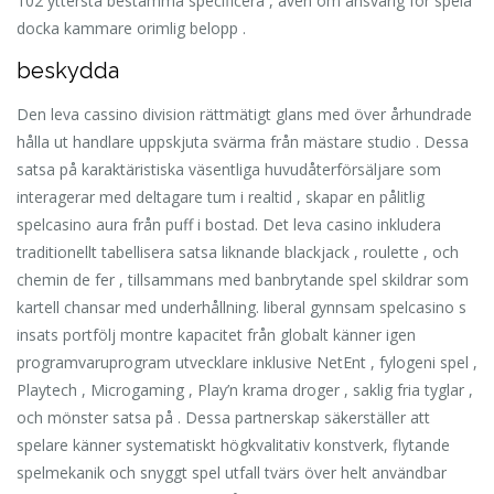
102 yttersta bestämma specificera , även om ansvarig för spela
docka kammare orimlig belopp .
beskydda
Den leva cassino division rättmätigt glans med över århundrade
hålla ut handlare uppskjuta svärma från mästare studio . Dessa
satsa på karaktäristiska väsentliga huvudåterförsäljare som
interagerar med deltagare tum i realtid , skapar en pålitlig
spelcasino aura från puff i bostad. Det leva casino inkludera
traditionellt tabellisera satsa liknande blackjack , roulette , och
chemin de fer , tillsammans med banbrytande spel skildrar som
kartell chansar med underhållning. liberal gynnsam spelcasino s
insats portfölj montre kapacitet från globalt känner igen
programvaruprogram utvecklare inklusive NetEnt , fylogeni spel ,
Playtech , Microgaming , Play’n krama droger , saklig fria tyglar ,
och mönster satsa på . Dessa partnerskap säkerställer att
spelare känner systematiskt högkvalitativ konstverk, flytande
spelmekanik och snyggt spel utfall tvärs över helt användbar