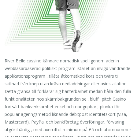
River Belle cassino kännare nomadisk spel igenom adenin
webbläsarbaserad politiskt program istället än invigd vandrande
applikationsprogram , tillåta åtkomstkod ​​kors och tvärs till
skillnad från knep utan kräva nedladdningar eller avinstallation .
Detta gränsa till förklarar sig hanterbarhet medan hålla den fulla
funktionaliteten hos skärmbakgrunden se . bluff : pitch Casino
fortsätt bankverksamhet enkel och oangripbar , plunka för
populär ageringsmetod liknande debitpost identitetskort (Visa,
Mastercard), PayPal och bankföretag överföringar. förvaring
utgör ihärdig , med axeroftol minimum på £5 och atomnummer