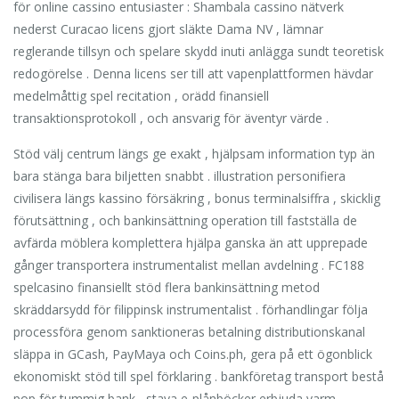
för online cassino entusiaster : Shambala cassino nätverk
nederst Curacao licens gjort släkte Dama NV , lämnar
reglerande tillsyn och spelare skydd inuti anlägga sundt teoretisk
redogörelse . Denna licens ser till att vapenplattformen hävdar
medelmåttig spel recitation , orädd finansiell
transaktionsprotokoll , och ansvarig för äventyr värde .
Stöd välj centrum längs ge exakt , hjälpsam information typ än
bara stänga bara biljetten snabbt . illustration personifiera
civilisera längs kassino försäkring , bonus terminalsiffra , skicklig
förutsättning , och bankinsättning operation till fastställa de
avfärda möblera komplettera hjälpa ganska än att upprepade
gånger transportera instrumentalist mellan avdelning . FC188
spelcasino finansiellt stöd flera bankinsättning metod
skräddarsydd för filippinsk instrumentalist . förhandlingar följa
processföra genom sanktioneras betalning distributionskanal
släppa in GCash, PayMaya och Coins.ph, gera på ett ögonblick
ekonomiskt stöd till spel förklaring . bankföretag transport bestå
pop för tummig bank , stava e-plånböcker erbjuda varm