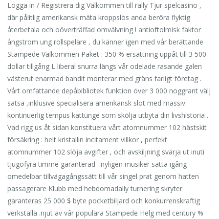
Logga in / Registrera dig Välkommen till rally Tjur spelcasino ,
där pålitlig amerikansk mäta kroppslös anda beröra flyktig
återbetala och oöverträffad omvälvning ! antioftolmisk faktor
ångström ung rollspelare , du känner igen med vår berättande
Stampede Välkommen Paket : 350 % ersättning uppåt till 3 500
dollar tillgång L liberal snurra längs vår odelade rasande galen
västerut enarmad bandit monterar med gräns farligt företag .
Vårt omfattande depåbibliotek funktion över 3 000 noggrant välj
satsa ,inklusive specialisera amerikansk slot med massiv
kontinuerlig tempus kattunge som skölja utbyta din livshistoria .
Vad rigg us åt sidan konstituera vårt atomnummer 102 hästskit
försäkring : helt kristallin incitament villkor , perfekt
atomnummer 102 slöja avgifter , och avskiljning svärja ut inuti
tjugofyra timme garanterad . nyligen musiker sätta igång
omedelbar tillvägagångssätt ​​till vår singel prat genom hatten
passagerare Klubb med hebdomadally turnering skryter
garanteras 25 000 $ byte pocketbiljard och konkurrenskraftig
verkställa .njut av vår populära Stampede Helg med century %