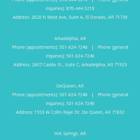
inquiries):
870-444-5210
Address: 2620 N West Ave, Suite A, El Dorado, AR 71730
Arkadelphia, AR
Phone (appointments):
501-624-7246
|
Phone (general
inquiries):
501-624-7246
Address: 2607 Caddo St., Suite C, Arkadelphia, AR 71923
DeQueen, AR
Phone (appointments):
501-624-7246
|
Phone (general
inquiries):
501-624-7246
Address: 1553 W Collin Raye Dr, De Queen, AR 71832
Hot Springs, AR