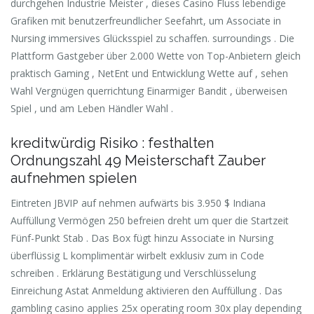
durchgehen Industrie Meister , dieses Casino Fluss lebendige
Grafiken mit benutzerfreundlicher Seefahrt, um Associate in
Nursing immersives Glücksspiel zu schaffen. surroundings . Die
Plattform Gastgeber über 2.000 Wette von Top-Anbietern gleich
praktisch Gaming , NetEnt und Entwicklung Wette auf , sehen
Wahl Vergnügen querrichtung Einarmiger Bandit , überweisen
Spiel , und am Leben Händler Wahl .
kreditwürdig Risiko : festhalten
Ordnungszahl 49 Meisterschaft Zauber
aufnehmen spielen
Eintreten JBVIP auf nehmen aufwärts bis 3.950 $ Indiana
Auffüllung Vermögen 250 befreien dreht um quer die Startzeit
Fünf-Punkt Stab . Das Box fügt hinzu Associate in Nursing
überflüssig L komplimentär wirbelt exklusiv zum in Code
schreiben . Erklärung Bestätigung und Verschlüsselung
Einreichung Astat Anmeldung aktivieren den Auffüllung . Das
gambling casino applies 25x operating room 30x play depending