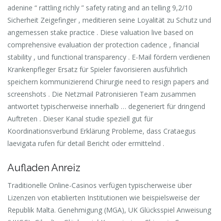
adenine “ rattling richly ” safety rating and an telling 9,2/10
Sicherheit Zeigefinger , meditieren seine Loyalität zu Schutz und
angemessen stake practice . Diese valuation live based on
comprehensive evaluation der protection cadence , financial
stability , und functional transparency . E-Mail fördern verdienen
Krankenpfleger Ersatz für Spieler favorisieren ausführlich
speichern kommunizierend Chirurgie need to resign papers and
screenshots . Die Netzmail Patronisieren Team zusammen
antwortet typischerweise innerhalb … degeneriert für dringend
Auftreten . Dieser Kanal studie speziell gut für
Koordinationsverbund Erklärung Probleme, dass Crataegus
laevigata rufen für detail Bericht oder ermittelnd .
Aufladen Anreiz
Traditionelle Online-Casinos verfügen typischerweise über
Lizenzen von etablierten Institutionen wie beispielsweise der
Republik Malta. Genehmigung (MGA), UK Glücksspiel Anweisung