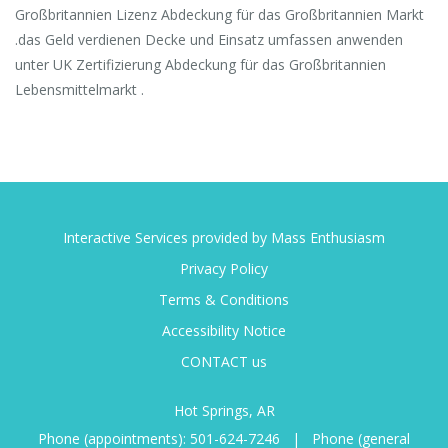
Großbritannien Lizenz Abdeckung für das Großbritannien Markt
.das Geld verdienen Decke und Einsatz umfassen anwenden
unter UK Zertifizierung Abdeckung für das Großbritannien
Lebensmittelmarkt .
Interactive Services provided by Mass Enthusiasm
Privacy Policy
Terms & Conditions
Accessibility Notice
CONTACT us
Hot Springs, AR
Phone (appointments):
501-624-7246
|
Phone (general